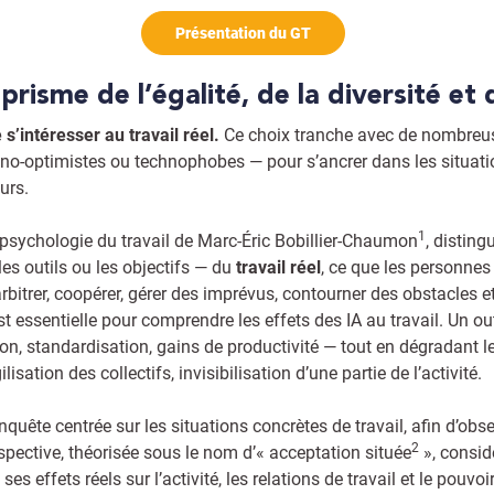
Présentation du GT
 prisme de l’égalité, de la diversité et 
s’intéresser au travail réel.
Ce choix tranche avec de nombreus
hno-optimistes ou technophobes — pour s’ancrer dans les situati
leurs.
1
 psychologie du travail de Marc-Éric Bobillier-Chaumon
, disting
les outils ou les objectifs — du
travail réel
, ce que les personnes
arbitrer, coopérer, gérer des imprévus, contourner des obstacles 
est essentielle pour comprendre les effets des IA au travail. Un o
ion, standardisation, gains de productivité — tout en dégradant le 
sation des collectifs, invisibilisation d’une partie de l’activité.
nquête centrée sur les situations concrètes de travail, afin d’obse
2
spective, théorisée sous le nom d’« acceptation située
», consid
 effets réels sur l’activité, les relations de travail et le pouvoi