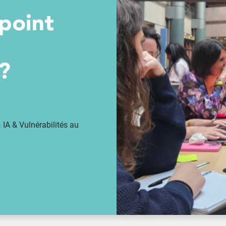
 point
 ?
IA & Vulnérabilités au