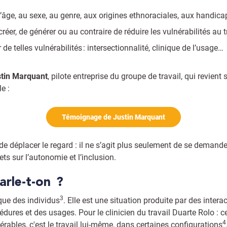
l’âge, au sexe, au genre, aux origines ethnoraciales, aux handica
éer, de générer ou au contraire de réduire les vulnérabilités au tr
 de telles vulnérabilités : intersectionnalité, clinique de l’usage…
tin Marquant
, pilote entreprise du groupe de travail, qui revien
e :
Témoignage de Justin Marquant
 de déplacer le regard : il ne s’agit plus seulement de se demander
ets sur l’autonomie et l’inclusion.
 parle-t-on ?
3
ique des individus
. Elle est une situation produite par des inter
dures et des usages. Pour le clinicien du travail Duarte Rolo : ce
4
érables, c'est le travail lui-même, dans certaines configurations