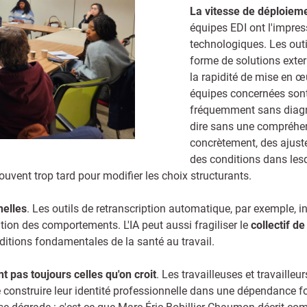
La vitesse de déploiem
équipes EDI ont l'impress
technologiques. Les out
forme de solutions extern
la rapidité de mise en œ
équipes concernées sont 
fréquemment sans diagnost
dire sans une compréhen
concrètement, des ajuste
des conditions dans lesqu
uvent trop tard pour modifier les choix structurants.
nelles
. Les outils de retranscription automatique, par exemple, i
ion des comportements. L'IA peut aussi fragiliser le
collectif de
nditions fondamentales de la santé au travail.
t pas toujours celles qu'on croit
. Les travailleuses et travaille
 construire leur identité professionnelle dans une dépendance fort