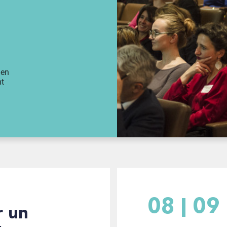
 en
t
08
09
r un