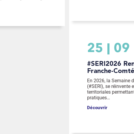
25
09
#SERI2026 Rencontre en Bourgogne-
Franche-Comt
En 2026, la Semaine de
(#SERI), se réinvente e
territoriales permettan
pratiques…
Découvrir