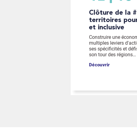
Clôture de la #SERI2026 : s'inspirer des
territoires po
et inclusive
Construire une économ
multiples leviers d'act
ses spécificités et déf
son tour des régions…
Découvrir