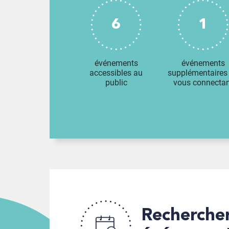
6
1
événements
événements
accessibles au
supplémentaires
public
vous connectan
Recherche