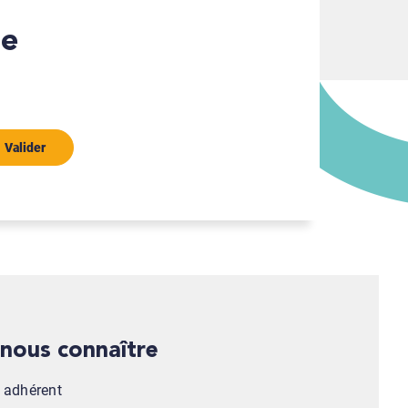
Valider
x nous connaître
n adhérent