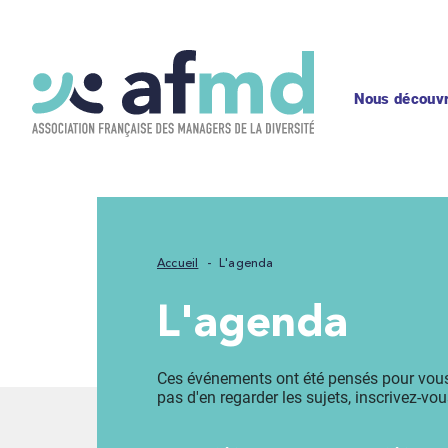
Nous découvr
Accueil
L'agenda
L'agenda
Ces événements ont été pensés pour vou
pas d'en regarder les sujets, inscrivez-vou