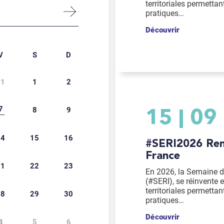
territoriales permettan
pratiques…
Découvrir
V
S
D
31
1
2
7
8
9
15
09
14
15
16
#SERI2026 Rencontre dans les Hauts-de-
France
21
22
23
En 2026, la Semaine de
(#SERI), se réinvente e
territoriales permettan
28
29
30
pratiques…
Découvrir
4
5
6