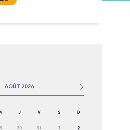
AOÛT
2026
M
J
V
S
D
9
30
31
1
2