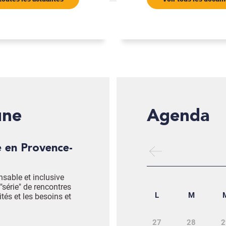
une
Agenda
nsable et inclusive
"série" de rencontres
L
M
ités et les besoins et
27
28
2