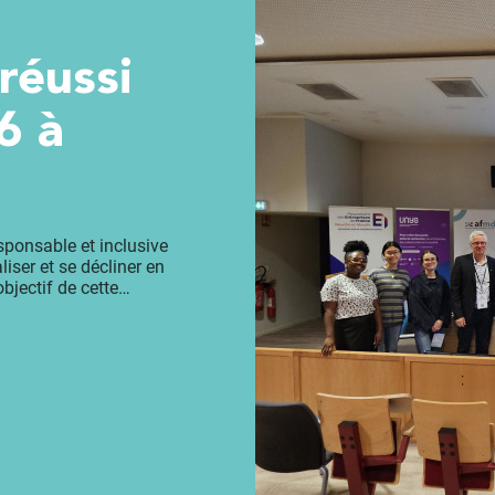
6 à
sponsable et inclusive
iser et se décliner en
'objectif de cette…