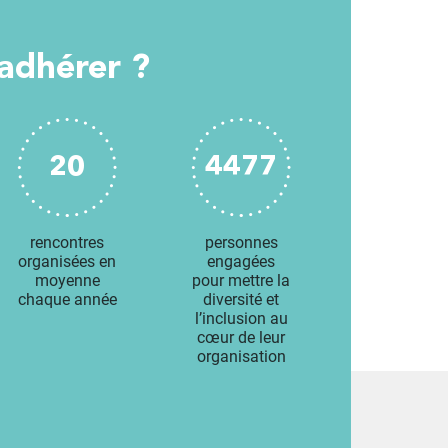
 adhérer ?
20
4477
rencontres
personnes
organisées en
engagées
moyenne
pour mettre la
chaque année
diversité et
l’inclusion au
cœur de leur
organisation