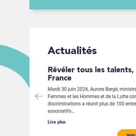
Actualités
Révéler tous les talents, partout en
026-2029
France
t des individus
Mardi 30 juin 2026, Aurore Bergé, ministre 
uveau mandat pour la
Femmes et les Hommes et de la Lutte con
l d’administration a
discriminations a réunit plus de 100 entre
associatifs…
Lire plus
Voir 