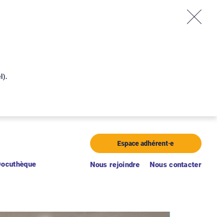
l).
Aller au menu
Aller au contenu
Espace adhérent·e
Docuthèque
Nous rejoindre
Nous contacter