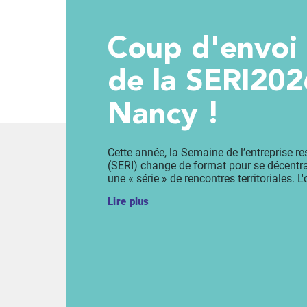
Coup d'envoi réussi
de la SERI202
Nancy !
Cette année, la Semaine de l’entreprise re
(SERI) change de format pour se décentral
une « série » de rencontres territoriales. L
Lire plus