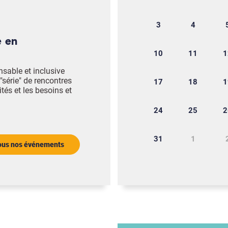
3
4
10
11
1
nsable et inclusive
"série" de rencontres
17
18
1
ités et les besoins et
24
25
2
31
1
tous nos événements