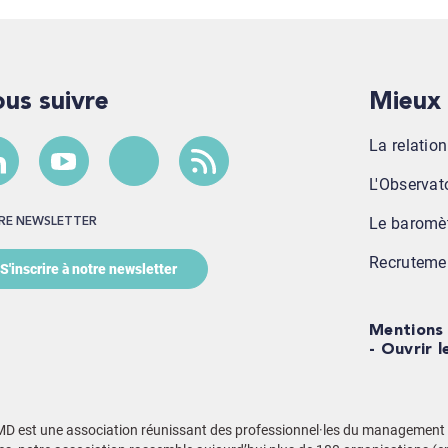
Nous suivre
Mieu
La relatio
L'Observato
Le baromè
TRE NEWSLETTER
Recruteme
S'inscrire à notre newsletter
Mentions 
Ouvrir l
MD est une association réunissant des professionnel·les du management d