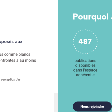
Pourquoi
487
çus comme blancs
confrontés à au moins
publications
disponibles
dans l'espace
adhérent·e
a perception des
Nous rejoindre