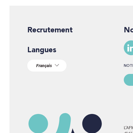
Recrutement
Langues
NO
L’AF