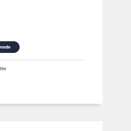
 ronde
tée.