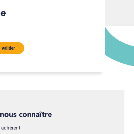
Valider
x nous connaître
n adhérent